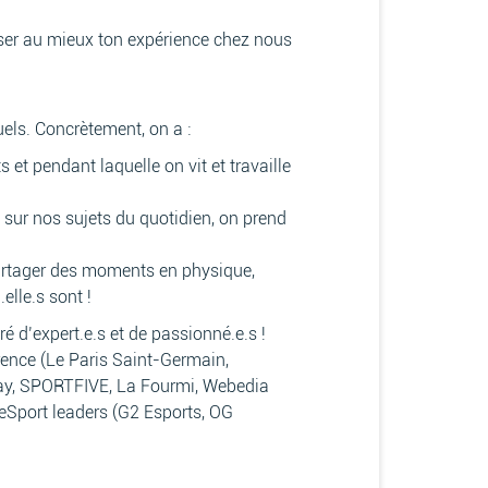
riser au mieux ton expérience chez nous
els. Concrètement, on a :
et pendant laquelle on vit et travaille
sur nos sujets du quotidien, on prend
partager des moments en physique,
elle.s sont !
ré d’expert.e.s et de passionné.e.s !
rence (Le Paris Saint-Germain,
lay, SPORTFIVE, La Fourmi, Webedia
’eSport leaders (G2 Esports, OG