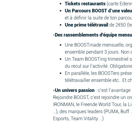
Tickets restaurants
(carte Edenr
Un Parcours BOOST d’une valeur 
et à définir la suite de ton parco
Une prime télétravail
de 2€50 (l
◦Des rassemblements d'équipe mens
Une BOOSTinade mensuelle, organis
ensemble pendant 3 jours. Non 
Un Team BOOSTing trimestriel su
du recul sur l’activité. Obligatoire
En parallèle, les BOOSTers prés
télétravailler ensemble etc.. Et c
◦Un univers passion
: c’est l’avantage
Rejoindre BOOST, c’est rejoindre un o
IRONMAN, le Freeride World Tour, la 
…), des marques leaders (PUMA, Buff …)
Esports, Team Vitality …)