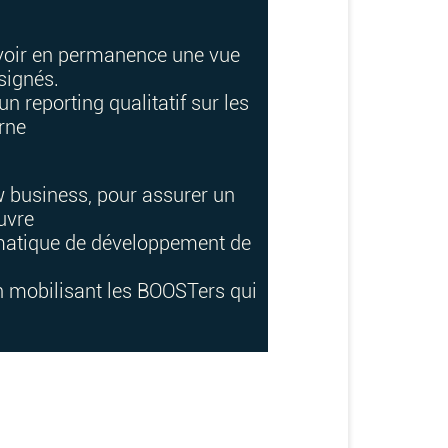
voir en permanence une vue
 signés.
n reporting qualitatif sur les
erne
 business, pour assurer un
euvre
ématique de développement de
en mobilisant les BOOSTers qui