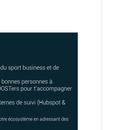
du sport business et de
es bonnes personnes à
 BOOSTers pour t’accompagner
ternes de suivi (Hubspot &
à notre écosystème en adressant des