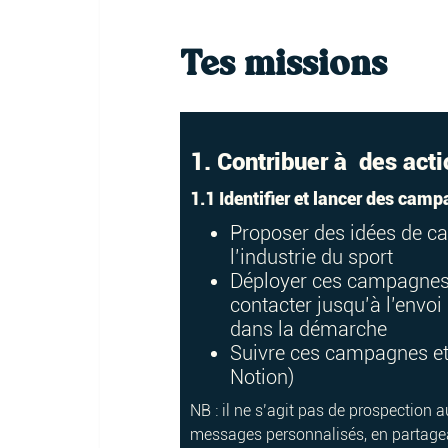
Tes missions
1. Contribuer à des act
1.1 Identifier et lancer des cam
Proposer des idées de ca
l’industrie du sport
Déployer ces campagnes e
contacter jusqu’à l’envo
dans la démarche
Suivre ces campagnes et 
Notion)
NB : il ne s’agit pas de prospection 
messages personnalisés, en partagean