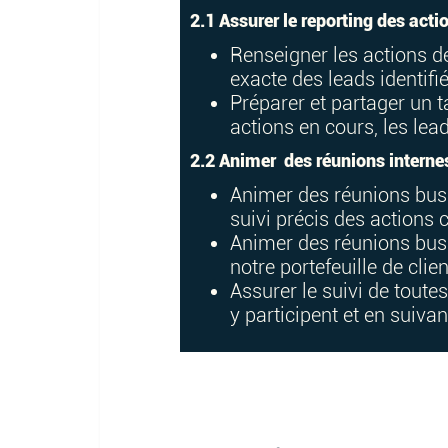
2.1 Assurer le reporting des ac
Renseigner les actions 
exacte des leads identifi
Préparer et partager un t
actions en cours, les lead
2.2 Animer des réunions intern
Animer des réunions bus
suivi précis des actions 
Animer des réunions bus
notre portefeuille de clie
Assurer le suivi de toute
y participent et en suivan