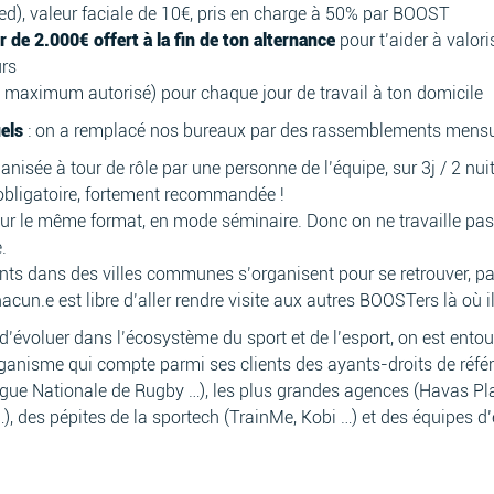
ed), valeur faciale de 10€, pris en charge à 50% par BOOST
de 2.000€ offert à la fin de ton alternance
pour t’aider à valo
urs
e maximum autorisé) pour chaque jour de travail à ton domicile
uels
: on a remplacé nos bureaux par des rassemblements mensu
ée à tour de rôle par une personne de l’équipe, sur 3j / 2 nuits 
obligatoire, fortement recommandée !
r le même format, en mode séminaire. Donc on ne travaille pas 
.
ents dans des villes communes s’organisent pour se retrouver, 
hacun.e est libre d’aller rendre visite aux autres BOOSTers là où il.
 d’évoluer dans l’écosystème du sport et de l’esport, on est entou
rganisme qui compte parmi ses clients des ayants-droits de réfé
Ligue Nationale de Rugby …), les plus grandes agences (Havas P
, des pépites de la sportech (TrainMe, Kobi …) et des équipes d