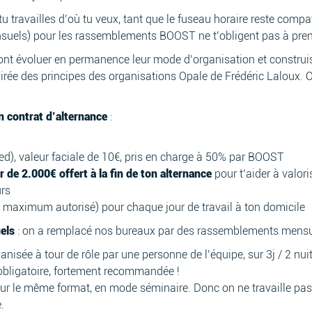
tu travailles d’où tu veux, tant que le fuseau horaire reste comp
suels) pour les rassemblements BOOST ne t’obligent pas à prend
font évoluer en permanence leur mode d’organisation et constru
irée des principes des organisations Opale de Frédéric Laloux.
n contrat d’alternance
:
ed), valeur faciale de 10€, pris en charge à 50% par BOOST
de 2.000€ offert à la fin de ton alternance
pour t’aider à valo
urs
e maximum autorisé) pour chaque jour de travail à ton domicile
uels
: on a remplacé nos bureaux par des rassemblements mensu
ée à tour de rôle par une personne de l’équipe, sur 3j / 2 nuits 
obligatoire, fortement recommandée !
r le même format, en mode séminaire. Donc on ne travaille pas 
.