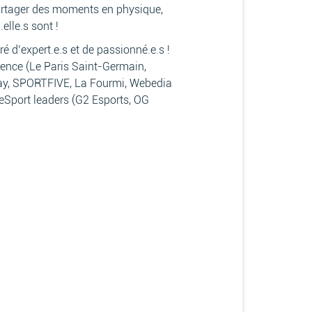
partager des moments en physique,
elle.s sont !
ré d’expert.e.s et de passionné.e.s !
rence (Le Paris Saint-Germain,
lay, SPORTFIVE, La Fourmi, Webedia
’eSport leaders (G2 Esports, OG