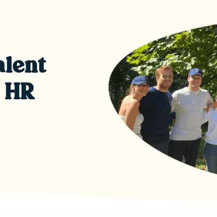
alent
& HR