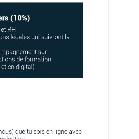
ers (10%)
s et RH
ons légales qui suivront la
ccompagnement sur
actions de formation
t en digital)
nous) que tu sois en ligne avec