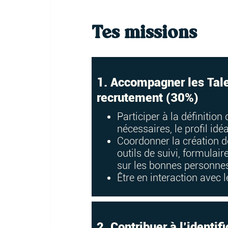
Tes missions
1. Accompagner les Tal
recrutement (30%)
Participer à la définition
nécessaires, le profil idéa
Coordonner la création de
outils de suivi, formulai
sur les bonnes personnes
Être en interaction avec 
2. Contribuer à l’identif