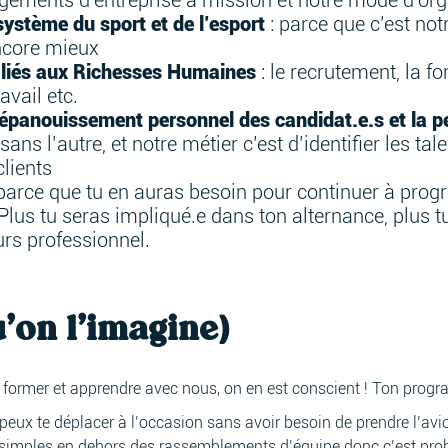
gements d’entreprise à mission et notre mode d’org
ystème du sport et de l’esport
: parce que c’est notr
encore mieux
x liés aux Richesses Humaines
: le recrutement, la f
vail etc.
 l’épanouissement personnel des candidat.e.s et la
ans l’autre, et notre métier c’est d’identifier les tal
lients
parce que tu en auras besoin pour continuer à progre
. Plus tu seras impliqué.e dans ton alternance, plus t
urs professionnel.
u’on l’imagine)
te former et apprendre avec nous, on en est conscient ! Ton prog
 peux te déplacer à l’occasion sans avoir besoin de prendre l’avio
simples en dehors des rassemblements d’équipe donc c’est pro