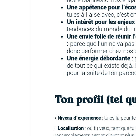
notre Manifesto, nos enga
Une appétence pour l’écos
tu es à l’aise avec, c’est 
Un intérêt pour les enjeu
tendances du monde du tra
Une envie folle de réunir
:
parce que l’un ne va pas s
donc performer chez nos c
Une énergie débordante
: 
de tout ce qui existe déjà
pour la suite de ton parco
Ton profil (tel q
◦ Niveau d’expérience
: tu es là pour 
◦ Localisation
: où tu veux, tant que tu
rassemblements seront d’autant plus 