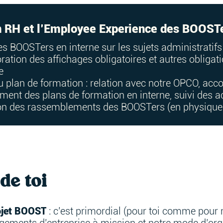
ion RH et l’Employee Experience des BOOST
 des BOOSTers en interne sur les sujets administratif
ration des affichages obligatoires et autres obligati
e
du plan de formation : relation avec notre OPCO, a
iement des plans de formation en interne, suivi des 
ion des rassemblements des BOOSTers (en physique e
de toi
rojet BOOST
: c’est primordial (pour toi comme pour 