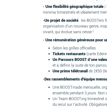
◦ Une flexibilité géographique totale :
minima trimestriels et idéalement men
◦Un projet de société
: les BOOSTers 
organisation d’un nouveau genre, insp
vivant, qui évolue sans cesse !
◦ Une rémunération généreuse pour u
Selon les grilles officielles
Tickets restaurants
(carte Edenr
Un Parcours BOOST d’une valeur 
et à définir la suite de ton parco
Une prime télétravail
de 2€50 (l
◦Des rassemblements d'équipe mens
Une BOOSTinade mensuelle, organis
ensemble pendant 3 jours. Non 
Un Team BOOSTing trimestriel su
du recul sur l’activité. Obligatoire