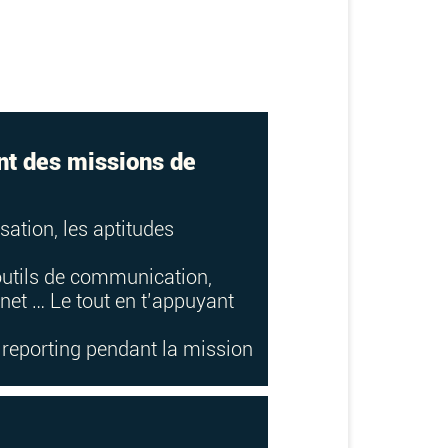
nt des missions de
isation, les aptitudes
 outils de communication,
rnet … Le tout en t’appuyant
e reporting pendant la mission