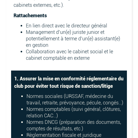
cabinets externes, etc.).
Rattachements
En lien direct avec le directeur général
Management d’un(e) juriste junior et
potentiellement à terme d’un(e) assistant(e)
en gestion
Collaboration avec le cabinet social et le
cabinet comptable en externe
1. Assurer la mise en conformité réglementaire du
club pour éviter tout risque de sanction/litige
Normes sociales (URSSAF, médecine du
travail, retraite, prévoyance, pécule, congés…)
Normes comptables (suivi général, clôtures,
relation CAC…)
Normes DNCG (préparation des documents,
comptes de résultats, etc.)
Règlementation fiscale et juridique