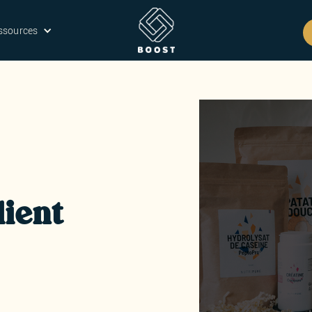
ssources
ient