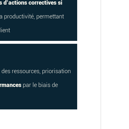
 d’actions correctives si
a productivité, permettant
lient
 des ressources, priorisation
formances
par le biais de