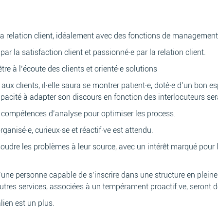
a relation client, idéalement avec des fonctions de management 
ar la satisfaction client et passionné·e par la relation client.
être à l’écoute des clients et orienté·e solutions
aux clients, il·elle saura se montrer patient·e, doté·e d’un bon es
capacité à adapter son discours en fonction des interlocuteurs se
es compétences d’analyse pour optimiser les process.
rganisé·e, curieux·se et réactif·ve est attendu.
oudre les problèmes à leur source, avec un intérêt marqué pour 
 d’une personne capable de s’inscrire dans une structure en plein
autres services, associées à un tempérament proactif.ve, seront d
lien est un plus.