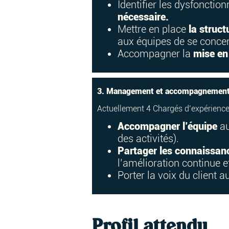
Identifier les dysfoncti
nécessaire.
Mettre en place
la struct
aux équipes de se concent
Accompagner la
mise en 
3. Management et accompagnement d
Actuellement 4 Chargés d’expérience c
Accompagner l’équipe
au
des activités).
Partager les connaissan
l’amélioration continue e
Porter la voix du client a
Profil attendu