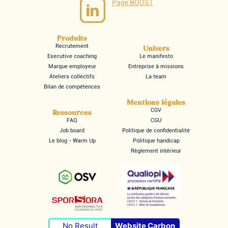
Page BOOST
Produits
Recrutement
Univers
Executive coaching
Le manifesto
Marque employeur
Entreprise à missions
Ateliers collectifs
La team
Bilan de compétences
Mentions légales
CGV
Ressources
FAQ
CGU
Job board
Politique de confidentialité
Le blog - Warm Up
Politique handicap
Règlement intérieur
No Result
Website Carbon