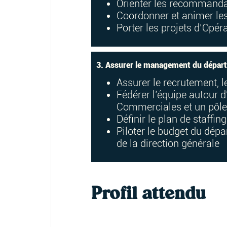
Orienter les recommandat
Coordonner et animer les
Porter les projets d’Opér
3. Assurer le management du dépar
Assurer le recrutement, 
Fédérer l’équipe autour 
Commerciales et un pôle
Définir le plan de staffi
Piloter le budget du dépa
de la direction générale
Profil attendu