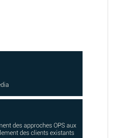
edia
vement des approches OPS aux
ement des clients existants