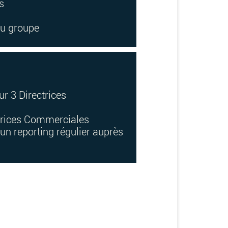
s
du groupe
r 3 Directrices
ectrices Commerciales
 un reporting régulier auprès