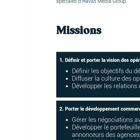
spéciales d’Havas Media Group.
Missions
1. Définir et porter la vision des o
Définir les objectifs du
Diffuser la culture des 
Développer les relations 
2. Porter le développement commerci
Gérer les négociations av
Développer le portefeuil
annonceurs des agences d