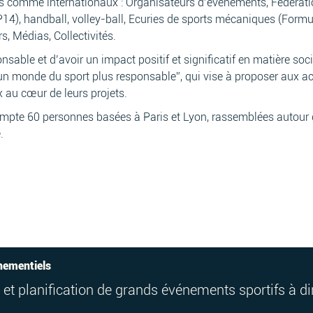
s comme internationaux : Organisateurs d’événements, Fédératio
P14), handball, volley-ball, Ecuries de sports mécaniques (Form
s, Médias, Collectivités.
able et d’avoir un impact positif et significatif en matière soc
 un monde du sport plus responsable”, qui vise à proposer aux a
 au cœur de leurs projets.
pte 60 personnes basées à Paris et Lyon, rassemblées autour des
.
ènementiels
n et planification de grands événements sportifs à d