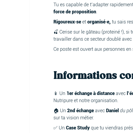
Tu es capable de t’adapter rapidement
force de proposition
.
Rigoureux·se
et
organisé·e,
tu sais res
🍒 Cerise sur le gâteau (proteiné !), si
travailler dans ce secteur doublé avec
Ce poste est ouvert aux personnes en 
Informations c
📱 Un
1er échange à distance
avec
l’é
Nutripure et notre organisation.
🏠 Un
2nd échange
avec
Daniel
du pôl
sur ta vision métier.
✅ Un
Case Study
que tu viendras pré