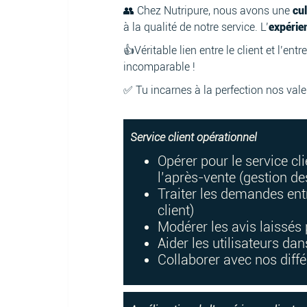
👥 Chez Nutripure, nous avons une
cul
à la qualité de notre service. L’
expérie
👍Véritable lien entre le client et l’ent
incomparable !
✅ Tu incarnes à la perfection nos valeu
Service client opérationnel
Opérer pour le service clie
l’après-vente (gestion des
Traiter les demandes entr
client)
Modérer les avis laissés 
Aider les utilisateurs dan
Collaborer avec nos diffé