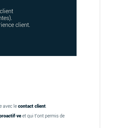
client
tes).
ience client.
se avec le
contact client
.
roactif·ve
et qui t’ont permis de