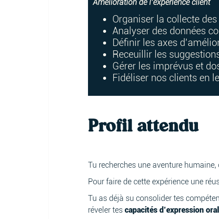
Amélioration de l’expérience client
Organiser la collecte des 
Analyser des données col
Définir les axes d’amélio
Receuillir les suggestions
Gérer les imprévus et do
Fidéliser nos clients en 
Profil attendu
Tu recherches une aventure humaine, c
Pour faire de cette expérience une réu
Tu as déjà su consolider tes compéte
réveler tes
capacités d’expression orale