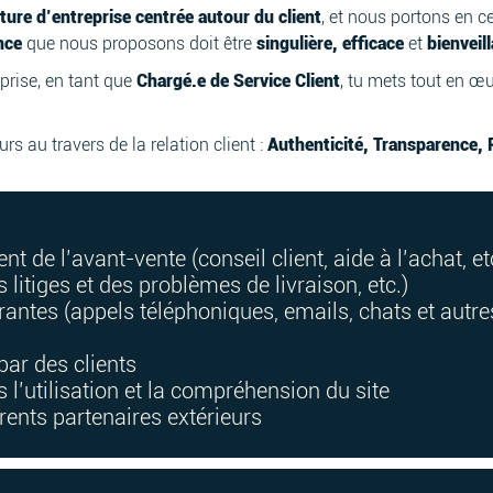
ture d’entreprise centrée autour du client
, et nous portons en c
nce
que nous proposons doit être
singulière, efficace
et
bienveil
reprise, en tant que
Chargé.e de Service Client
, tu mets tout en œu
rs au travers de la relation client :
Authenticité, Transparence, 
nt de l’avant-vente (conseil client, aide à l’achat, et
 litiges et des problèmes de livraison, etc.)
antes (appels téléphoniques, emails, chats et autre
par des clients
s l’utilisation et la compréhension du site
rents partenaires extérieurs