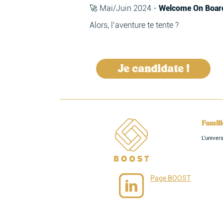
🚀 Mai/Juin 2024 -
Welcome On Board
Alors, l’aventure te tente ?
Je candidate !
Famil
L'unive
Page BOOST