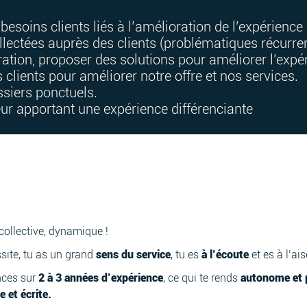
besoins clients liés à l’amélioration de l’expérience 
lectées auprès des clients (problématiques récurren
ration, proposer des solutions pour améliorer l’expér
 clients pour améliorer notre offre et nos services.
ssiers ponctuels.
leur apportant une expérience différenciante
ollective, dynamique !
ssite, tu as un grand
sens du service
, tu es
à l’écoute
et es à l’ai
nces sur
2 à 3 années d’expérience
, ce qui te rends
autonome et p
 et écrite.