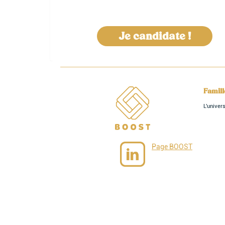
Je candidate !
Famil
L'unive
Page BOOST