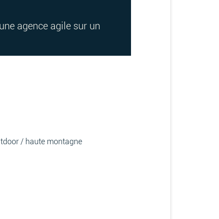
e une agence agile sur un
utdoor / haute montagne