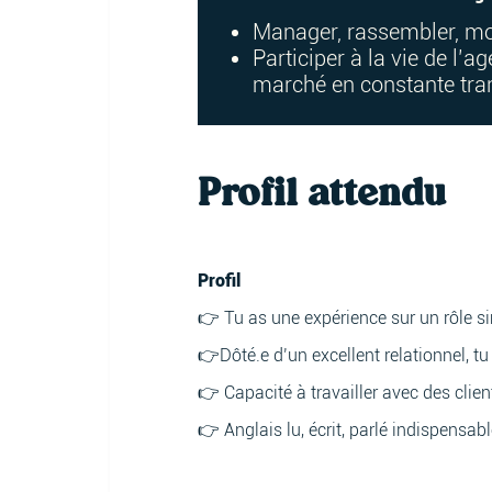
Manager, rassembler, mot
Participer à la vie de l’
marché en constante tra
Profil attendu
Profil
👉 Tu as une expérience sur un rôle 
👉Dôté.e d’un excellent relationnel, tu
👉 Capacité à travailler avec des clie
👉 Anglais lu, écrit, parlé indispensab