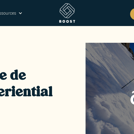
ssources
ce de
eriential