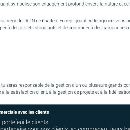
t symbolise son engagement profond envers la nature et célèbre
au cœur de l’ADN de c̃haiten. En rejoignant cette agence, vous au
iper à des projets stimulants et de contribuer à des campagnes o
èle, tu seras responsable de la gestion d’un ou plusieurs grands
 à la satisfaction client, à la gestion de projets et à la fidélisatio
merciale avec les clients
 portefeuille clients
partenaire pour nos clients, en comprenant leurs bes