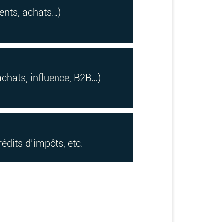
ents, achats…)
(achats, influence, B2B…)
dits d’impôts, etc.