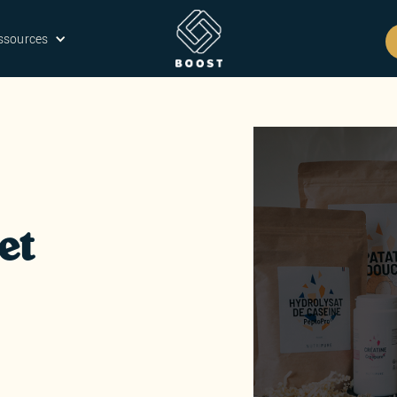
ssources
et