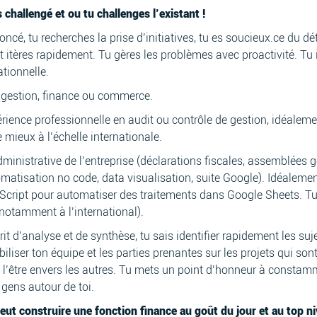
 challengé et ou tu challenges l’existant !
é, tu recherches la prise d’initiatives, tu es soucieux.ce du déta
t itères rapidement. Tu gères les problèmes avec proactivité. Tu 
ationnelle.
 gestion, finance ou commerce.
ence professionnelle en audit ou contrôle de gestion, idéaleme
ieux à l’échelle internationale.
ministrative de l’entreprise (déclarations fiscales, assemblées gé
omatisation no code, data visualisation, suite Google). Idéalem
Script pour automatiser des traitements dans Google Sheets. Tu m
 (notamment à l’international).
it d’analyse et de synthèse, tu sais identifier rapidement les suje
biliser ton équipe et les parties prenantes sur les projets qui son
l’être envers les autres. Tu mets un point d’honneur à constam
 gens autour de toi.
veut construire une fonction finance au goût du jour et au top n