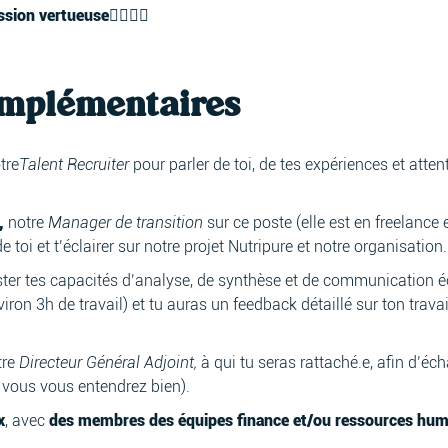
sion vertueuse
🏋️‍♀️👩‍💻
omplémentaires
tre
Talent Recruiter
pour parler de toi, de tes expériences et attent
,
notre
Manager de transition
sur ce poste (elle est en freelance
toi et t’éclairer sur notre projet Nutripure et notre organisation.
er tes capacités d’analyse, de synthèse et de communication écr
iron 3h de travail) et tu auras un feedback détaillé sur ton trava
tre
Directeur Général Adjoint,
à qui tu seras rattaché.e, afin d’éch
e vous vous entendrez bien).
x
, avec
des membres des équipes finance et/ou ressources huma