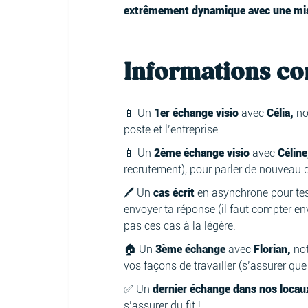
extrêmement dynamique avec une mis
Informations c
📱 Un
1er échange visio
avec
Célia,
no
poste et l’entreprise.
📱 Un
2ème échange visio
avec
Céline
recrutement), pour parler de nouveau de 
🖊️ Un
cas écrit
en asynchrone pour test
envoyer ta réponse (il faut compter env
pas ces cas à la légère.
🏠 Un
3ème échange
avec
Florian,
no
vos façons de travailler (s’assurer qu
✅ Un
dernier échange dans nos locau
s’assurer du fit !