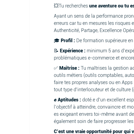
💥Tu recherches
une aventure ou tu es
Ayant un sens de la performance prononc
erreurs car tu en mesures les risques e
Authenticité, Partage, Excellence Opér
🎓
Profil :
De formation supérieure en
📝
Expérience :
minimum 5 ans d’expéri
problématiques e-commerce et encore m
✅️
Maîtrise :
Tu maîtrises la gestion ad
outils métiers (outils comptables, aut
faire tes propres analyses ou en Apps 
tout type d’interlocuteur et de culture
✊ Aptitudes :
doté.e d’un excellent espr
l’objectif à atteindre, convaincre et mo
es exigeant envers toi-même avant de 
également soin de faire progresser les
C’est une vraie opportunité pour qui 