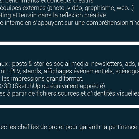
, benchmarks et concepts créatifs
s équipes externes (photo, vidéo, graphisme, web…)
ing et terrain dans la réflexion créative.
tive interne en s’appuyant sur une compréhension fin
aux : posts & stories social media, newsletters, ad
int : PLV, stands, affichages événementiels, scénog
r les impressions grand format.
/3D (SketchUp ou équivalent apprécié)
es à partir de fichiers sources et d’identités visuelle
avec les chef·fes de projet pour garantir la pertinence 