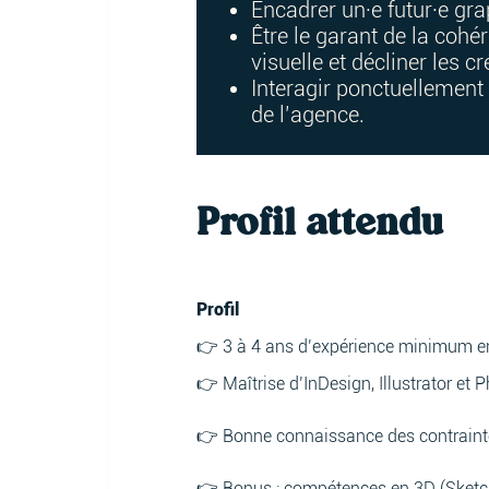
Encadrer un·e futur·e gra
Être le garant de la cohé
visuelle et décliner les 
Interagir ponctuellement 
de l’agence.
Profil attendu
Profil
👉 3 à 4 ans d’expérience minimum en
👉 Maîtrise d’InDesign, Illustrator et
👉 Bonne connaissance des contraint
👉 Bonus : compétences en 3D (Sketch