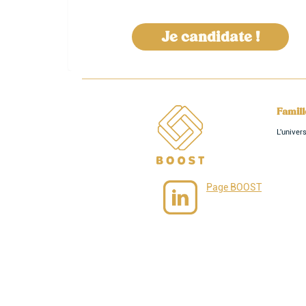
Je candidate !
Famil
L'unive
Page BOOST