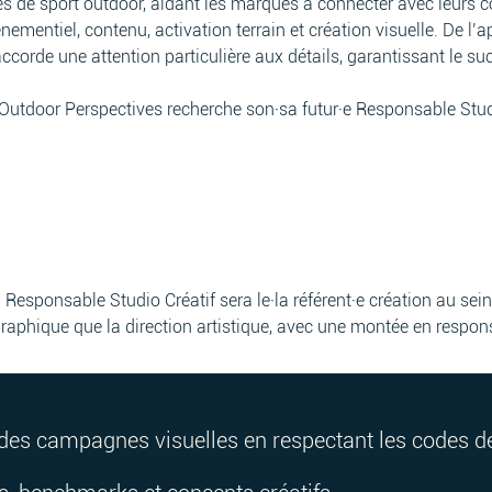
s de sport outdoor, aidant les marques à connecter avec leurs
mentiel, contenu, activation terrain et création visuelle. De l’a
ccorde une attention particulière aux détails, garantissant le su
utdoor Perspectives recherche son·sa futur·e Responsable Studi
la Responsable Studio Créatif sera le·la référent·e création au sei
graphique que la direction artistique, avec une montée en respons
des campagnes visuelles en respectant les codes de 