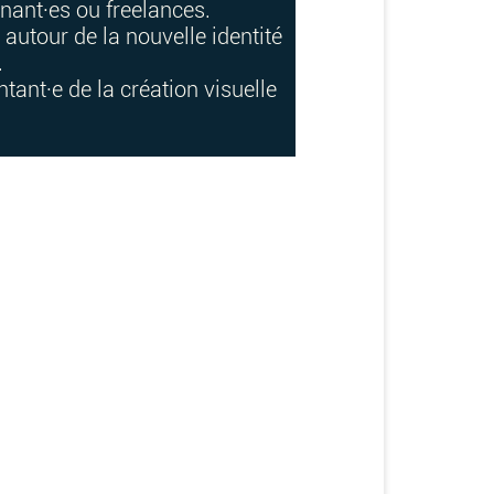
rnant·es ou freelances.
 autour de la nouvelle identité
.
tant·e de la création visuelle