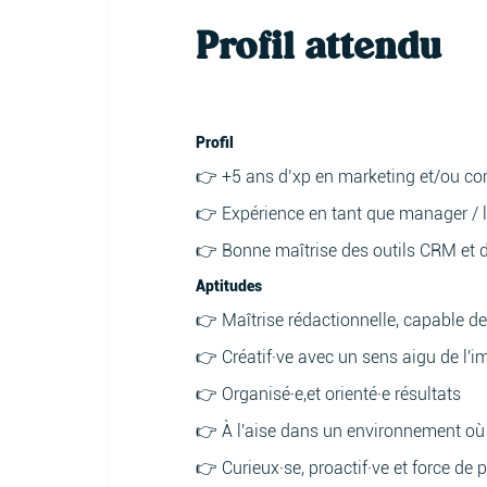
Profil attendu
Profil
👉 +5 ans d’xp en marketing et/ou com
👉 Expérience en tant que manager / 
👉 Bonne maîtrise des outils CRM et 
Aptitudes
👉 Maîtrise rédactionnelle, capable de
👉 Créatif·ve avec un sens aigu de l'i
👉 Organisé·e,et orienté·e résultats
👉 À l'aise dans un environnement où 
👉 Curieux·se, proactif·ve et force de 