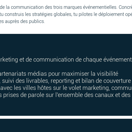
 de la communication des trois marques événementielles. Concr
 construis les stratégies globales, tu pilotes le déploiement opér
s auprès des publics.
marketing et de communication de chaque événement
rtenariats médias pour maximiser la visibilité
f, suivi des livrables, reporting et bilan de couvertur
avec les villes hôtes sur le volet marketing, commun
s prises de parole sur l'ensemble des canaux et des