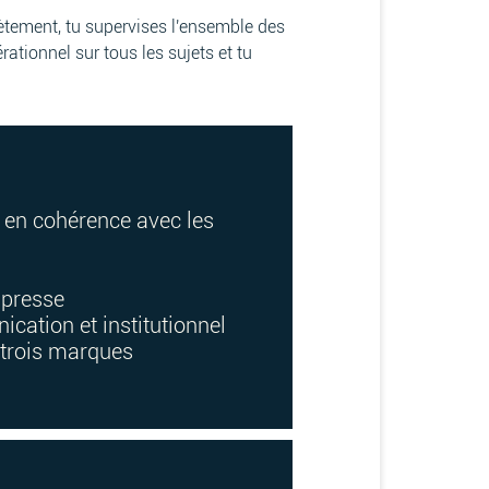
ètement, tu supervises l'ensemble des
ationnel sur tous les sujets et tu
 en cohérence avec les
e presse
ication et institutionnel
 trois marques