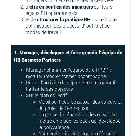
managers sur l’ensemble des aspects RH
d’
être en soutien des managers
sur leurs
enjeux RH opérationnels
et de
structurer la pratique RH
grâce à une
optimisation des process, d' outils et de
modes de travail
1. Manager, développer et faire grandir l’équipe de
HR Business Partners
Manager et animer l’équipe de 8 HRBP :
recruter, intégrer, former, accompagner
Piloter l’activité du département et garantir
l’atteinte des objectifs
Sur le plan collectif :
Mobiliser l’équipe autour des valeurs et
du projet de l’entreprise.
Organiser la répartition des missions,
mettre en place les back up, développer
la polyvalence.
Animer des rituels d’équipe efficaces :